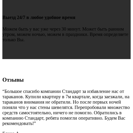
Выезд 24/7 в любое удобное время
Можем быть у вас уже через 30 минут. Может быть ранним
утром, можем ночью, можем в праздники. Время определяете
только Вы.
Отзывы
“Большое спасибо компании Стандарт за избавление нас от
тараканов. Купили квартиру в 7м квартале, когда заезжали, на
тараканов внимания не обратили. Но после первых ночей
поняли что у нас стены шевелятся. Перепробовали множество
средств самостоятельно, ничего не помогло. Обратились в
компанию Стандарт, ребята помогли оперативно. Будем Вас
рекомендовать!”