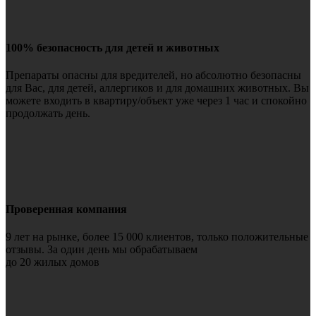
100% безопасность для детей и животных
Препараты опасны для вредителей, но абсолютно безопасны
для Вас, для детей, аллергиков и для домашних животных. Вы
можете входить в квартиру/объект уже через 1 час и спокойно
продолжать день.
Проверенная компания
9 лет на рынке, более 15 000 клиентов, только положительные
отзывы. За один день мы обрабатываем
до 20 жилых домов